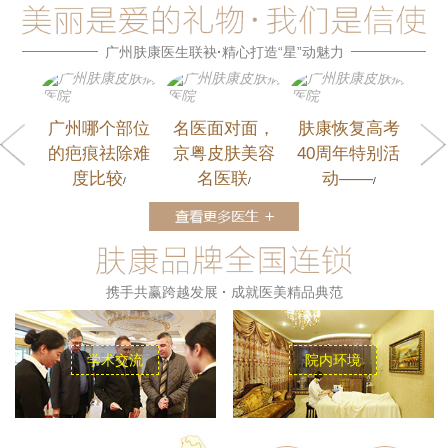
广州肤康医生联袂
·
精心打造“星”动魅力
广州哪个部位
名医面对面，
肤康恢复高考
广州哪个
的疤痕祛除难
京粤皮肤美容
40周年特别活
的疤痕祛
度比较
名医联
动——
度比
/
/
/
携手共赢跨越发展
·
成就医美精品典范
学术交流
院内环境