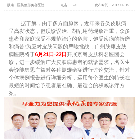
肤康
·
医美整形美容医院
点击： 620
发布时间：2017-06-15
祛疤援助30% 880元祛斑（网络预约免皮肤检查费用）
[冰爽夏日大放“价”]皮肤美容超值体验 高颜值“晒”出来
据了解，由于多方面原因，近年来各类皮肤病
呈高发状态，但误诊误治、胡乱用药现象严重，众多
患者和家庭深受不规范治疗的危害，饱受疾病的折磨
和痛苦!为应对皮肤问题的严峻挑战，广州肤康皮肤
病医院将于
6月21日-22日
开展京粤皮肤科名医团会
诊，进一步缓解广大皮肤病患者的就诊需求，名医生
会诊能集思广益对各种疑难杂症进行讨论交流，针对
个体病例报告进行详细分析，运用每个医生的特长在
最短的时间给予患者最准确、最适合的权威诊疗方
案。