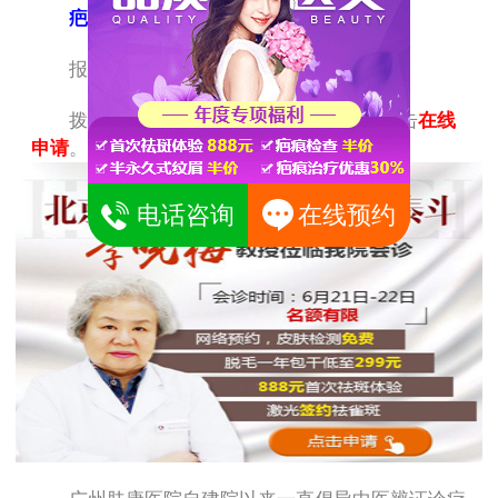
疤痕
检查
免费
，治疗费最高援助
30%
报名方式：
拨打
020-8177 9225
电话申请，或直接点击
在线
申请
。
电话咨询
在线预约