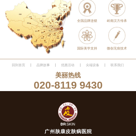
全国品牌连锁
岭南汉方传承
国际美学支持
微创无痕技术
回到首页
品牌故事
优惠活动
尖端设备
联系我们
美丽热线
020-8119 9430