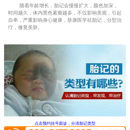
随着年龄增长，胎记会慢慢扩大，颜色加深，
[冰爽夏日大放“价”]皮肤美容超值体验 高颜值“晒”出来
祛疤援助30% 880元祛斑（网络预约免皮肤检查费用）
时间越久，体内黑色素瘤越多，不仅影响美观，引起
[冰爽夏日大放“价”]皮肤美容超值体验 高颜值“晒”出来
自卑，严重影响身心健康，肤康医学祛胎记，分型治
疗，修复美肤。
点击预约挂号面诊，分清胎记类型