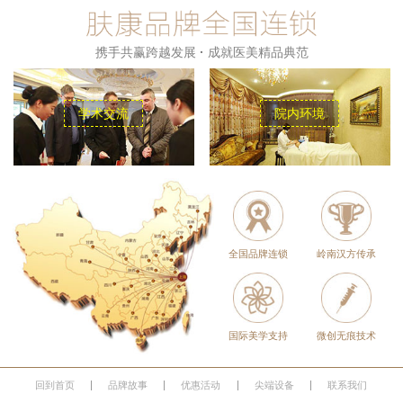
携手共赢跨越发展
·
成就医美精品典范
学术交流
院内环境
全国品牌连锁
岭南汉方传承
国际美学支持
微创无痕技术
回到首页
品牌故事
优惠活动
尖端设备
联系我们