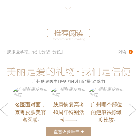
·
肤康医学祛胎记【分型+分色】
阅读
广州肤康医生联袂
·
精心打造“星”动魅力
面，
肤康恢复高考
广州哪个部位
名医面对面，
肤
美容
40周年特别活
的疤痕祛除难
京粤皮肤美容
4
动——
度比较
名医联
/
/
/
/